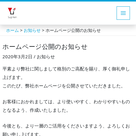
内
容
Main
を
ス
Men
>
>
ホーム
お知らせ
ホームページ公開のお知らせ
キ
ホームページ公開のお知らせ
ッ
プ
2020年3月2日
/
お知らせ
平素より弊社に関しまして格別のご高配を賜り、厚く御礼申し
上げます。
このたび、弊社ホームページを公開させていただきました。
お客様におかれましては、より使いやすく、わかりやすいもの
となるよう、作成いたしました。
今後とも、より一層のご活用をくださいますよう、よろしくお
願い申し上げます。