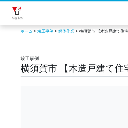
内
容
を
ス
>
>
>
ホーム
竣工事例
解体作業
横須賀市 【木造戸建て住宅
キ
ッ
プ
竣工事例
横須賀市 【木造戸建て住