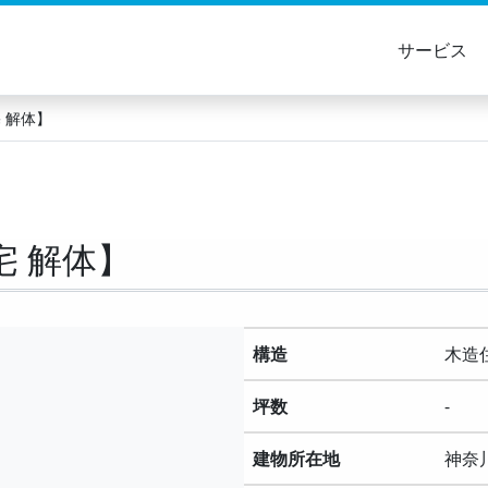
サービス
 解体】
宅 解体】
構造
木
坪数
-
建物所在地
神奈川県