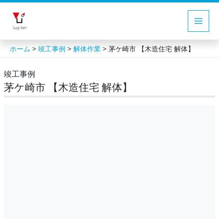
内
容
Main
を
ス
Men
>
>
>
ホーム
竣工事例
解体作業
茅ケ崎市 【木造住宅 解体】
キ
竣工事例
ッ
茅ケ崎市 【木造住宅 解体】
プ