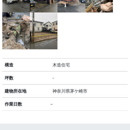
構造
木造住
坪数
-
建物所在地
神奈川県茅ケ崎市
作業日数
–