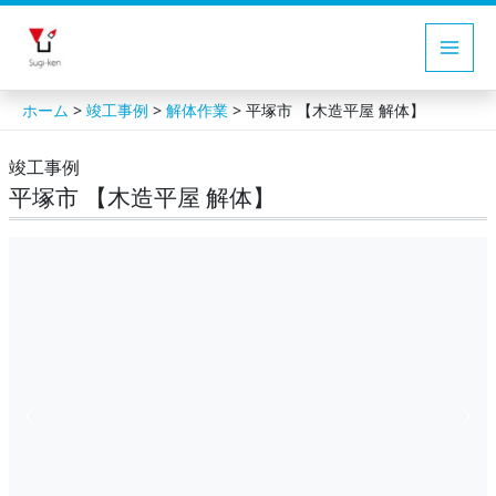
内
容
Main
を
ス
Men
>
>
>
ホーム
竣工事例
解体作業
平塚市 【木造平屋 解体】
キ
竣工事例
ッ
平塚市 【木造平屋 解体】
プ