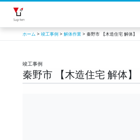
内
容
を
ス
>
>
>
ホーム
竣工事例
解体作業
秦野市 【木造住宅 解体】
キ
ッ
プ
竣工事例
秦野市 【木造住宅 解体】